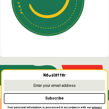
Newsletter
Subscribe
Your personal information is processed in accordance with our
privacy