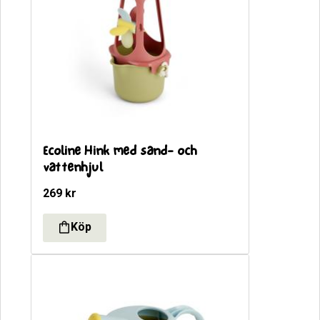
Ecoline Hink med sand- och 
vattenhjul
269
kr