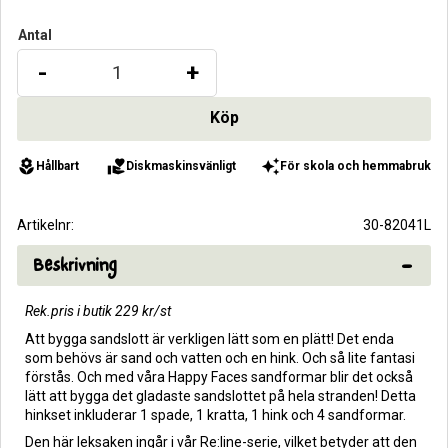
Antal
-
+
local_florist
volunteer_activism
auto_awesome
Hållbart
Diskmaskinsvänligt
För skola och hemmabruk
Artikelnr
30-82041L
Beskrivning
Rek.pris i butik 229 kr/st
Att bygga sandslott är verkligen lätt som en plätt! Det enda
som behövs är sand och vatten och en hink. Och så lite fantasi
förstås. Och med våra Happy Faces sandformar blir det också
lätt att bygga det gladaste sandslottet på hela stranden! Detta
hinkset inkluderar 1 spade, 1 kratta, 1 hink och 4 sandformar.
Den här leksaken ingår i vår Re:line-serie, vilket betyder att den