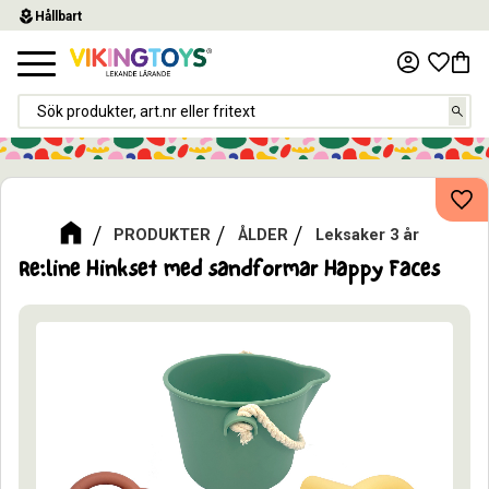
local_florist
Hållbart
Meny
Favor
Kund
Lägg
PRODUKTER
ÅLDER
Leksaker 3 år
Re:line Hinkset med sandformar Happy Faces