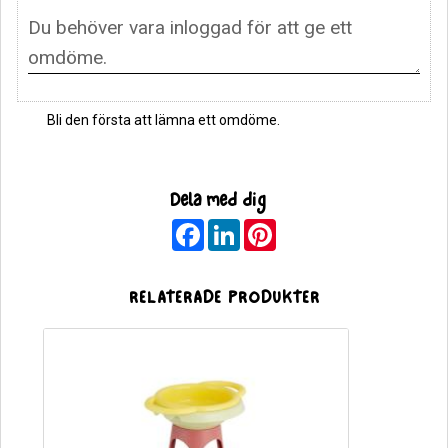
Bli den första att lämna ett omdöme.
Dela med dig
F
L
P
a
i
i
c
n
n
e
k
t
b
e
e
RELATERADE PRODUKTER
o
d
r
o
I
e
k
n
s
t