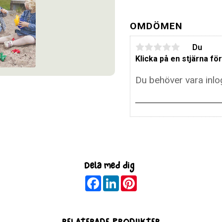
OMDÖMEN
Du
Klicka på en stjärna för
Dela med dig
F
L
P
a
i
i
c
n
n
e
k
t
b
e
e
o
d
r
RELATERADE PRODUKTER