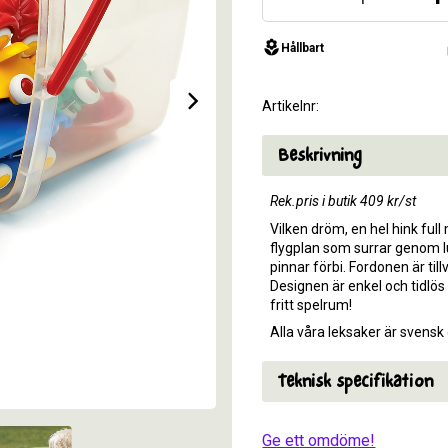
local_florist
v
Hållbart
Artikelnr
Beskrivning
Rek.pris i butik 409 kr/st
Vilken dröm, en hel hink ful
flygplan som surrar genom 
pinnar förbi. Fordonen är til
Designen är enkel och tidlös 
fritt spelrum!
Alla våra leksaker är svens
Teknisk specifikation
Ge ett omdöme!