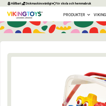
local_florist
volunteer_activism
auto_awesome
Hållbart
Diskmaskinsvänligt
För skola och hemmabruk
PRODUKTER
VIKIN