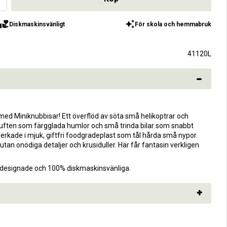
olunteer_activism
auto_awesome
Diskmaskinsvänligt
För skola och hemmabruk
41120L
l med Miniknubbisar! Ett överflöd av söta små helikoptrar och
luften som färgglada humlor och små trinda bilar som snabbt
lverkade i mjuk, giftfri foodgradeplast som tål hårda små nypor.
utan onödiga detaljer och krusiduller. Här får fantasin verkligen
k designade och 100% diskmaskinsvänliga.