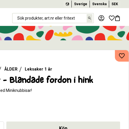
Sverige
Svenska
SEK
Favorit
Kundva
Lägg
ÅLDER
Leksaker 1 år
 - Blandade fordon i hink
 med Miniknubbisar!