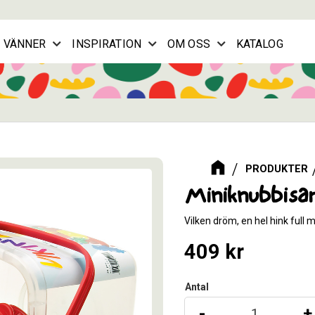
G VÄNNER
INSPIRATION
OM OSS
KATALOG
PRODUKTER
Miniknubbisar
Vilken dröm, en hel hink full
409
kr
Antal
-
+