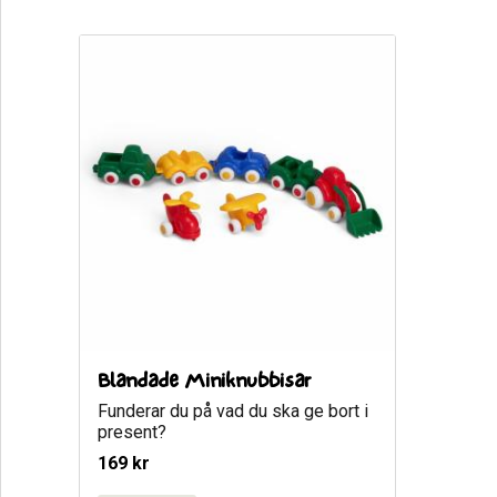
Blandade Miniknubbisar
Funderar du på vad du ska ge bort i 
present?
169
kr