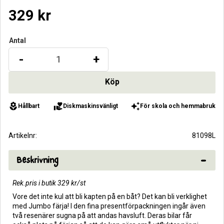
329
kr
Antal
-
+
local_florist
volunteer_activism
auto_awesome
Hållbart
Diskmaskinsvänligt
För skola och hemmabruk
Artikelnr
81098L
Beskrivning
Rek.pris i butik 329 kr/st
Vore det inte kul att bli kapten på en båt? Det kan bli verklighet
med Jumbo färja! I den fina presentförpackningen ingår även
två resenärer sugna på att andas havsluft. Deras bilar får