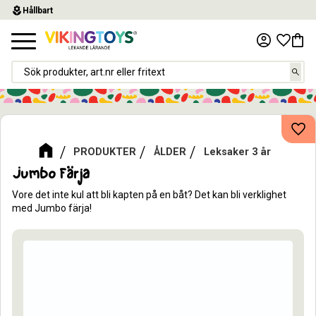
local_florist
Hållbart
Meny
Favor
Kund
Lägg
PRODUKTER
ÅLDER
Leksaker 3 år
Jumbo Färja
Vore det inte kul att bli kapten på en båt? Det kan bli verklighet
med Jumbo färja!