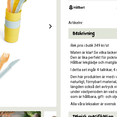
local_florist
v
Hållbart
Artikelnr
Beskrivning
Rek.pris i butik 349 kr/st
Maten är klar! Se vilka läcke
Den är lika perfekt för pickn
Hållbar lekglädje och matgläd
I detta set ingår 4 tallrikar, 4
Den här produkten är med i vå
naturligt, förnybart material
längden också det avtryck vi
under växtperioden än vad sj
som är hållbara, gift- och o
Alla våra leksaker är sven
Teknisk specifikation