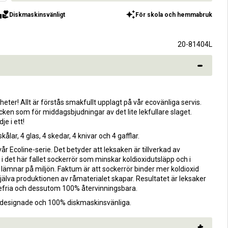
olunteer_activism
auto_awesome
Diskmaskinsvänligt
För skola och hemmabruk
20-81404L
rheter! Allt är förstås smakfullt upplagt på vår ecovänliga servis.
icken som för middagsbjudningar av det lite lekfullare slaget.
je i ett!
 skålar, 4 glas, 4 skedar, 4 knivar och 4 gafflar.
r Ecoline-serie. Det betyder att leksaken är tillverkad av
, i det här fallet sockerrör som minskar koldioxidutsläpp och i
 lämnar på miljön. Faktum är att sockerrör binder mer koldioxid
älva produktionen av råmaterialet skapar. Resultatet är leksaker
ljefria och dessutom 100% återvinningsbara.
sk designade och 100% diskmaskinsvänliga.