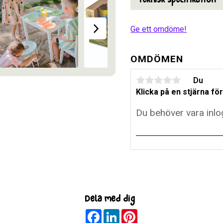
Ge ett omdöme!
OMDÖMEN
Du
Klicka på en stjärna för
Dela med dig
F
L
P
a
i
i