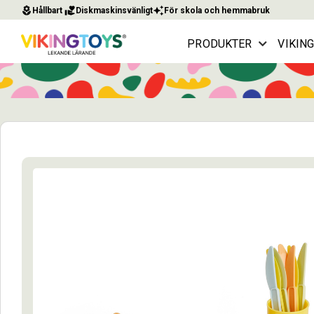
local_florist
volunteer_activism
auto_awesome
Hållbart
Diskmaskinsvänligt
För skola och hemmabruk
PRODUKTER
VIKIN