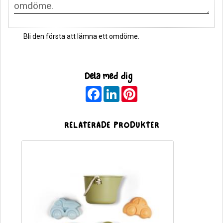
Bli den första att lämna ett omdöme.
Dela med dig
F
L
P
a
i
i
c
n
n
e
k
t
b
e
e
RELATERADE PRODUKTER
o
d
r
o
I
e
k
n
s
t