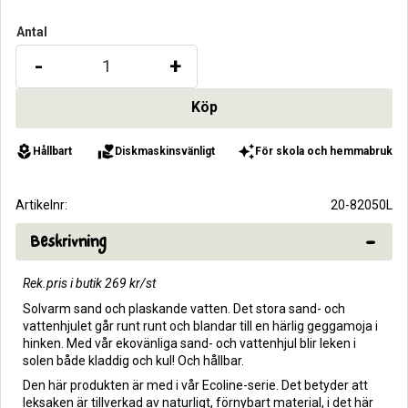
Antal
-
+
local_florist
volunteer_activism
auto_awesome
Hållbart
Diskmaskinsvänligt
För skola och hemmabruk
Artikelnr
20-82050L
Beskrivning
Rek.pris i butik 269 kr/st
Solvarm sand och plaskande vatten. Det stora sand- och
vattenhjulet går runt runt och blandar till en härlig geggamoja i
hinken. Med vår ekovänliga sand- och vattenhjul blir leken i
solen både kladdig och kul! Och hållbar.
Den här produkten är med i vår Ecoline-serie. Det betyder att
leksaken är tillverkad av naturligt, förnybart material, i det här