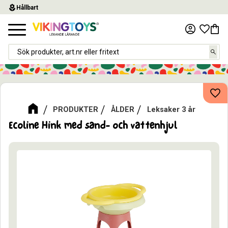
local_florist
Hållbart
Meny
Favor
Kund
Lägg
PRODUKTER
ÅLDER
Leksaker 3 år
Ecoline Hink med sand- och vattenhjul