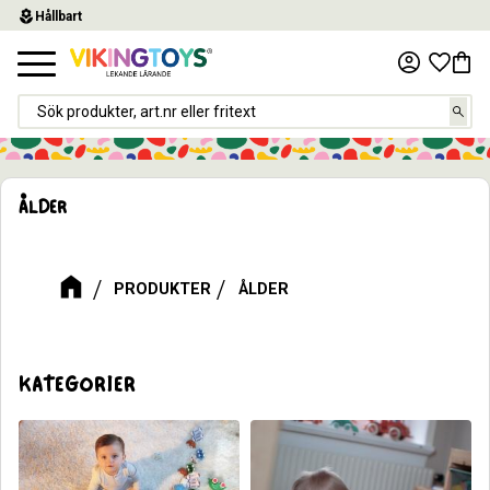
local_florist
Hållbart
Meny
Favor
Kund
ÅLDER
PRODUKTER
ÅLDER
KATEGORIER