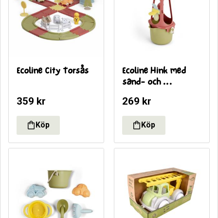
Ecoline City Torsås
Ecoline Hink med 
sand- och 
vattenhjul
359
kr
269
kr