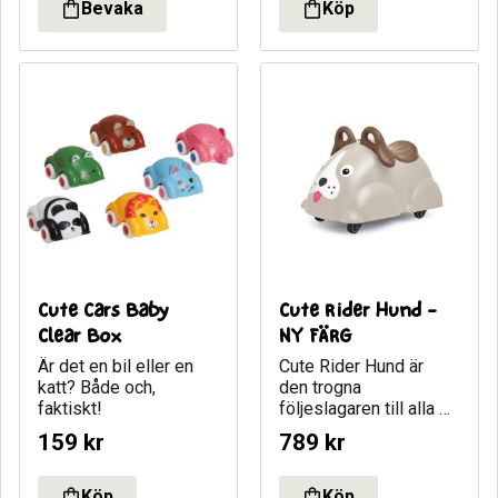
Cute Cars Baby 
Cute Rider Hund - 
Clear Box
NY FÄRG
Är det en bil eller en 
Cute Rider Hund är 
katt? Både och, 
den trogna 
faktiskt!
följeslagaren till alla 
barn som önskar sig 
159
kr
789
kr
en hundkompis