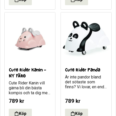
Cute Rider Kanin - 
Cute Rider Panda
NY FÄRG
Är inte pandor bland 
det sötaste som 
Cute Rider Kanin vill 
finns? Vi lovar, en enda 
gärna bli din bästa 
blick på Cute Rider 
kompis och ta dig med 
Panda och man är såld!
på lekfulla utflykter!
789
kr
789
kr